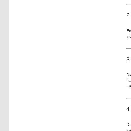
2
En
vi
3
Di
ri
Fa
4
De
we