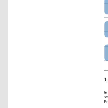
1
In
st
Pr