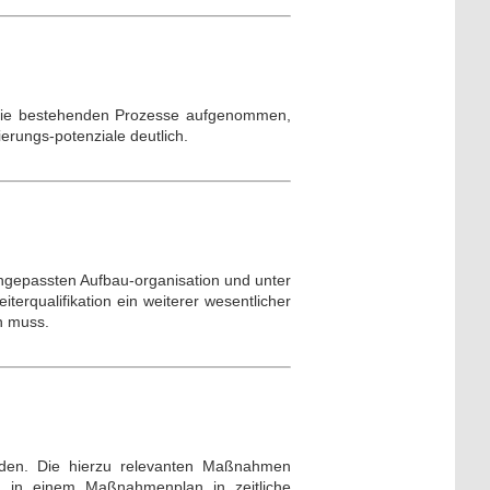
 die bestehenden Prozesse aufgenommen,
ierungs-potenziale deutlich.
angepassten Aufbau-organisation und unter
terqualifikation ein weiterer wesentlicher
n muss.
rden. Die hierzu relevanten Maßnahmen
nd in einem Maßnahmenplan in zeitliche